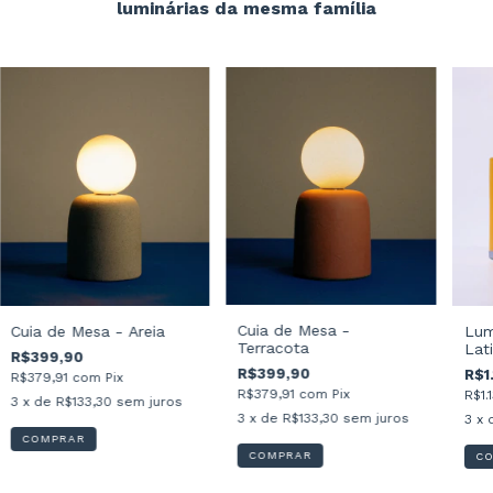
luminárias da mesma família
Cuia de Mesa -
Cuia de Mesa - Areia
Lum
Terracota
Lat
R$399,90
R$399,90
R$1
R$379,91
com
Pix
R$379,91
com
Pix
R$1.
3
x de
R$133,30
sem juros
3
x de
R$133,30
sem juros
3
x 
COMPRAR
COMPRAR
C