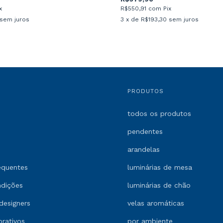
x
R$550,91
com
Pix
sem juros
3
x de
R$193,30
sem juros
PRODUTOS
todos os produtos
pendentes
arandelas
equentes
luminárias de mesa
ndições
luminárias de chão
designers
velas aromáticas
orativos
por ambiente