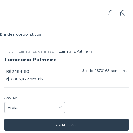
0
Brindes corporativos
Início
.
luminárias de mesa
.
Luminária Palmeira
Luminária Palmeira
R$2.194,90
3
x de
R$731,63
sem juros
R$2.085,16
com
Pix
ARGILA