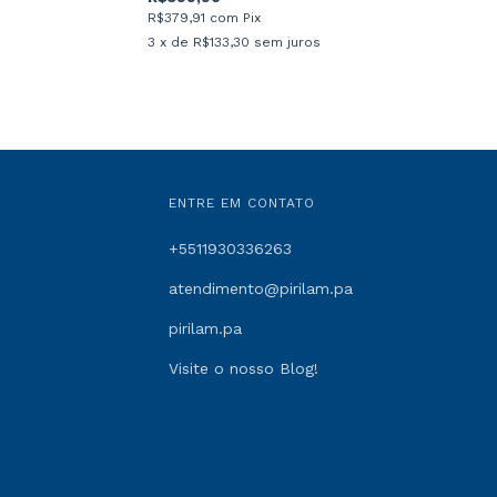
R$379,91
com
Pix
3
x de
R$133,30
sem juros
ENTRE EM CONTATO
+5511930336263
atendimento@pirilam.pa
pirilam.pa
Visite o nosso Blog!