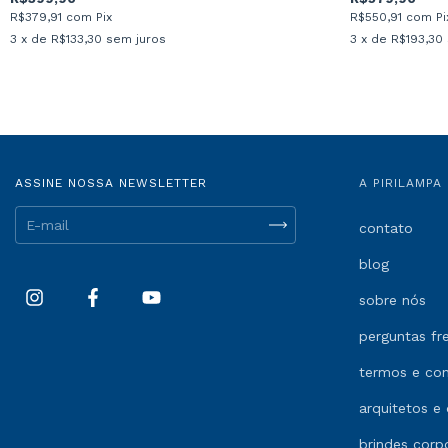
R$379,91
com
Pix
R$550,91
com
Pi
3
x de
R$133,30
sem juros
3
x de
R$193,30
ASSINE NOSSA NEWSLETTER
A PIRILAMPA
contato
blog
sobre nós
perguntas fr
termos e co
arquitetos e 
brindes corp