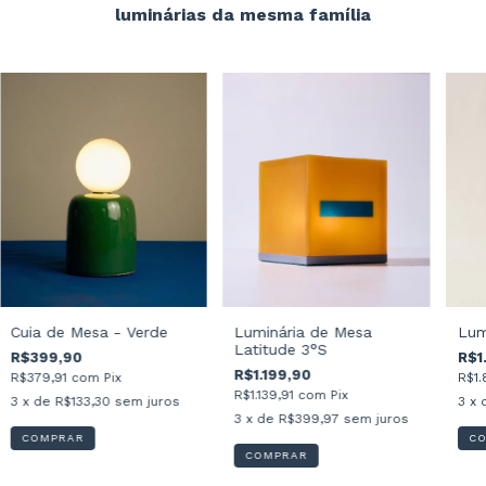
luminárias da mesma família
Luminária de Mesa
Lum
Cuia de Mesa - Verde
Latitude 3°S
R$1
R$399,90
R$1.199,90
R$1
R$379,91
com
Pix
R$1.139,91
com
Pix
3
x 
3
x de
R$133,30
sem juros
3
x de
R$399,97
sem juros
C
COMPRAR
COMPRAR