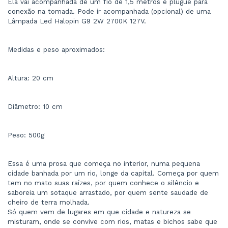
Ela vai acompanhada de um fio de 1,5 metros e plugue para 
conexão na tomada. Pode ir acompanhada (opcional) de uma 
Lâmpada Led Halopin G9 2W 2700K 127V.
Medidas e peso aproximados:
Altura: 20 cm
Diâmetro: 10 cm
Peso: 500g
Essa é uma prosa que começa no interior, numa pequena 
cidade banhada por um rio, longe da capital. Começa por quem 
tem no mato suas raízes, por quem conhece o silêncio e 
saboreia um sotaque arrastado, por quem sente saudade de 
cheiro de terra molhada.
Só quem vem de lugares em que cidade e natureza se 
misturam, onde se convive com rios, matas e bichos sabe que 