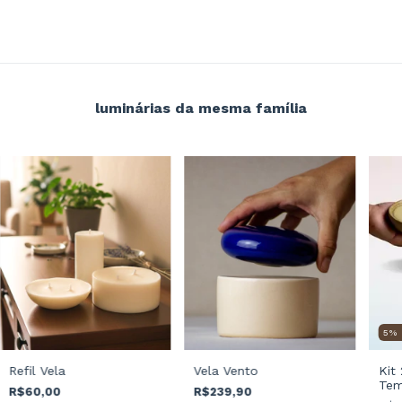
luminárias da mesma família
5
%
Kit
Refil Vela
Vela Vento
Te
R$60,00
R$239,90