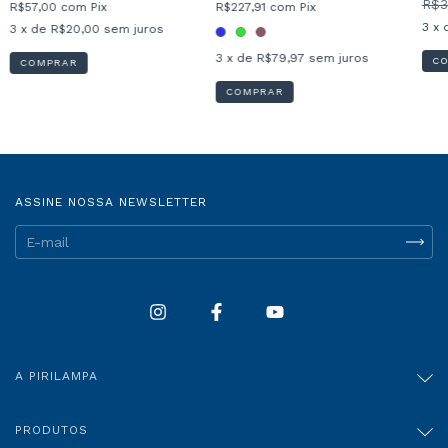
R$3
R$57,00
com
Pix
R$227,91
com
Pix
3
x 
3
x de
R$20,00
sem juros
3
x de
R$79,97
sem juros
C
COMPRAR
COMPRAR
ASSINE NOSSA NEWSLETTER
A PIRILAMPA
PRODUTOS