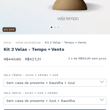
5
%
OFF
Início
.
velas aromáticas
.
Kit 2 Velas - Tempo + Vento
Kit 2 Velas - Tempo + Vento
R$449,80
R$427,31
3
x de
R$142,44
sem juros
VELA TEMPO - CAIXA + AROMA + COR
VELA VENTO - CAIXA + COR + AROMA