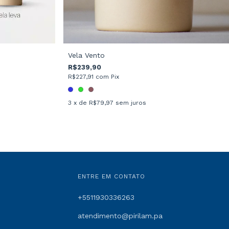
Vela Vento
R$239,90
R$227,91
com
Pix
3
x de
R$79,97
sem juros
ENTRE EM CONTATO
+5511930336263
atendimento@pirilam.pa