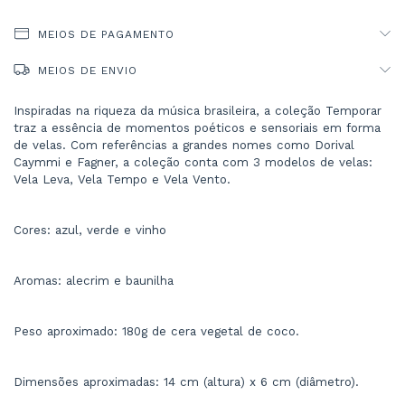
MEIOS DE PAGAMENTO
MEIOS DE ENVIO
Inspiradas na riqueza da música brasileira, a coleção Temporar 
traz a essência de momentos poéticos e sensoriais em forma 
de velas. Com referências a grandes nomes como Dorival 
Caymmi e Fagner, a coleção conta com 3 modelos de velas: 
Vela Leva, Vela Tempo e Vela Vento.
Cores: azul, verde e vinho
Aromas: alecrim e baunilha
Peso aproximado: 180g de cera vegetal de coco.
Dimensões aproximadas: 14 cm (altura) x 6 cm (diâmetro).