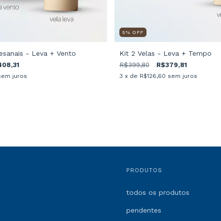
5
%
OFF
tesanais - Leva + Vento
Kit 2 Velas - Leva + Tempo
08,31
R$399,80
R$379,81
sem juros
3
x de
R$126,60
sem juros
PRODUTOS
todos os produtos
pendentes