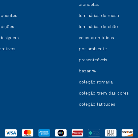
arandelas
equentes
luminárias de mesa
ndições
luminárias de chão
designers
velas aromáticas
orativos
por ambiente
presenteáveis
bazar %
coleção romaria
coleção trem das cores
coleção latitudes