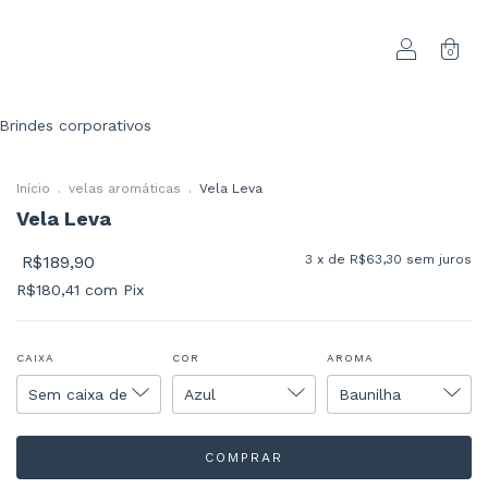
0
Brindes corporativos
Início
.
velas aromáticas
.
Vela Leva
Vela Leva
R$189,90
3
x de
R$63,30
sem juros
R$180,41
com
Pix
CAIXA
COR
AROMA