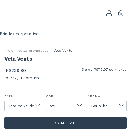
0
Brindes corporativos
Início
.
velas aromáticas
.
Vela Vento
Vela Vento
R$239,90
3
x de
R$79,97
sem juros
R$227,91
com
Pix
CAIXA
COR
AROMA