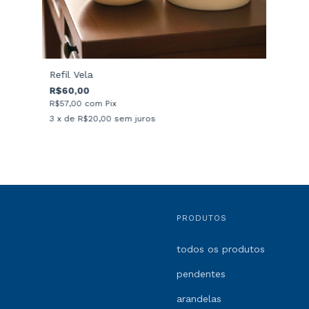
Refil Vela
R$60,00
R$57,00
com
Pix
3
x de
R$20,00
sem juros
PRODUTOS
todos os produtos
pendentes
arandelas