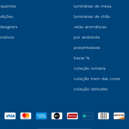
equentes
luminárias de mesa
ndições
luminárias de chão
designers
velas aromáticas
orativos
por ambiente
presenteáveis
bazar %
coleção romaria
coleção trem das cores
coleção latitudes