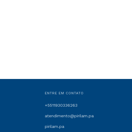
ENTRE EM CONTATO
+5511930336263
atendimento@pirilam.pa
pirilam.pa