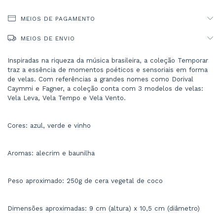
MEIOS DE PAGAMENTO
MEIOS DE ENVIO
Inspiradas na riqueza da música brasileira, a coleção Temporar 
traz a essência de momentos poéticos e sensoriais em forma 
de velas. Com referências a grandes nomes como Dorival 
Caymmi e Fagner, a coleção conta com 3 modelos de velas: 
Vela Leva, Vela Tempo e Vela Vento.
Cores: azul, verde e vinho
Aromas: alecrim e baunilha
Peso aproximado: 250g de cera vegetal de coco
Dimensões aproximadas: 9 cm (altura) x 10,5 cm (diâmetro)