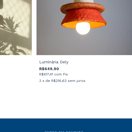
Luminária Dely
R$649,90
R$617,41
com
Pix
3
x de
R$216,63
sem juros