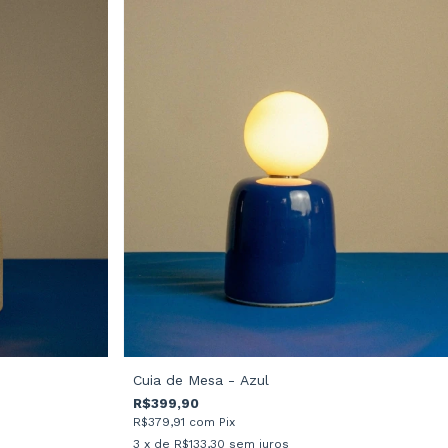
Cuia de Mesa - Azul
R$399,90
R$379,91
com
Pix
3
x de
R$133,30
sem juros