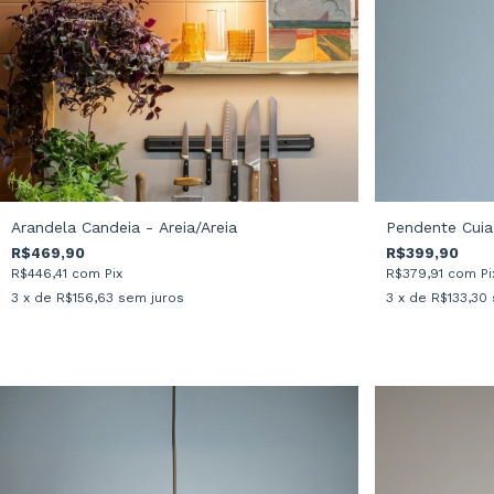
Arandela Candeia - Areia/Areia
Pendente Cuia 
R$469,90
R$399,90
R$446,41
com
Pix
R$379,91
com
Pi
3
x de
R$156,63
sem juros
3
x de
R$133,30