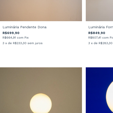
Luminária Pendente Dona
Luminária For
R$699,90
R$849,90
R$664,91
com
Pix
R$807,41
com
Pi
3
x de
R$233,30
sem juros
3
x de
R$283,30