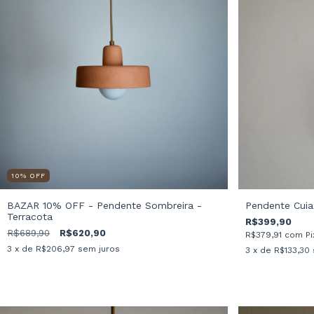
10
%
OFF
BAZAR 10% OFF - Pendente Sombreira -
Pendente Cuia
Terracota
R$399,90
R$689,90
R$620,90
R$379,91
com
Pi
3
x de
R$206,97
sem juros
3
x de
R$133,30