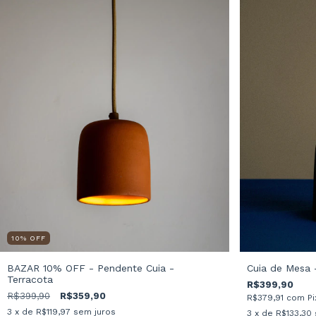
10
%
OFF
Cuia de Mesa 
BAZAR 10% OFF - Pendente Cuia -
Terracota
R$399,90
R$399,90
R$359,90
R$379,91
com
Pi
3
x de
R$119,97
sem juros
3
x de
R$133,30