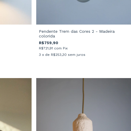
Pendente Trem das Cores 2 - Madeira
colorida
R$759,90
R$721,91
com
Pix
3
x de
R$253,30
sem juros