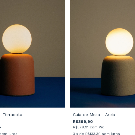
- Terracota
Cuia de Mesa - Areia
R$399,90
x
R$379,91
com
Pix
sem juros
3
x de
R$133,30
sem juros