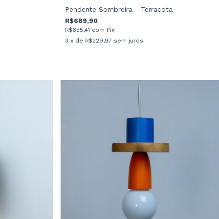
Pendente Sombreira - Terracota
R$689,90
R$655,41
com
Pix
3
x de
R$229,97
sem juros