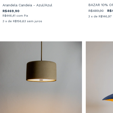
BAZAR 10% OFF
Arandela Candeia - Azul/Azul
R$489,90
R$
R$469,90
R$446,41
com
Pix
3
x de
R$146,97
3
x de
R$156,63
sem juros