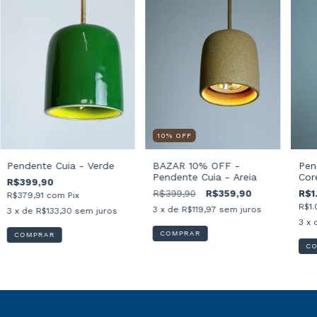
10
%
OFF
Pendente Cuia - Verde
BAZAR 10% OFF -
Pen
Pendente Cuia - Areia
Cor
R$399,90
col
R$399,90
R$359,90
R$1
R$379,91
com
Pix
R$1.
3
x de
R$119,97
sem juros
3
x de
R$133,30
sem juros
3
x 
COMPRAR
COMPRAR
C