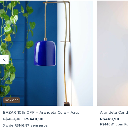
10
%
OFF
BAZAR 10% OFF - Arandela Cuia - Azul
Arandela Cand
R$489,90
R$440,90
R$469,90
R$446,41
com
Pi
3
x de
R$146,97
sem juros