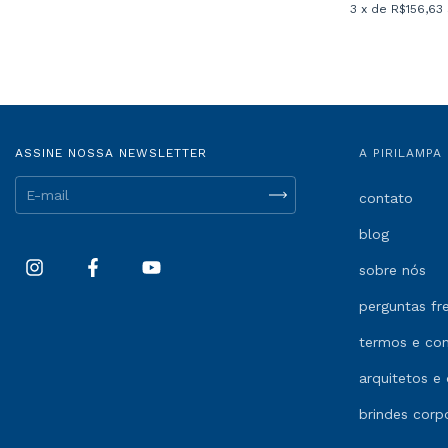
3
x de
R$156,63
ASSINE NOSSA NEWSLETTER
A PIRILAMPA
contato
blog
sobre nós
perguntas fr
termos e co
arquitetos e 
brindes corp