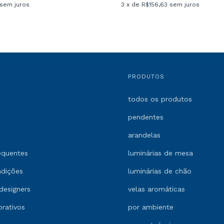
3
x de
R$156,63
sem juros
sem juros
PRODUTOS
todos os produtos
pendentes
arandelas
equentes
luminárias de mesa
ndições
luminárias de chão
designers
velas aromáticas
orativos
por ambiente