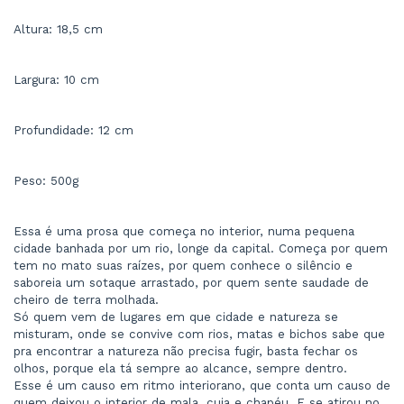
Altura: 18,5 cm 
Largura: 10 cm
Profundidade: 12 cm
Peso: 500g
Essa é uma prosa que começa no interior, numa pequena 
cidade banhada por um rio, longe da capital. Começa por quem 
tem no mato suas raízes, por quem conhece o silêncio e 
saboreia um sotaque arrastado, por quem sente saudade de 
cheiro de terra molhada.
Só quem vem de lugares em que cidade e natureza se 
misturam, onde se convive com rios, matas e bichos sabe que 
pra encontrar a natureza não precisa fugir, basta fechar os 
olhos, porque ela tá sempre ao alcance, sempre dentro.
Esse é um causo em ritmo interiorano, que conta um causo de 
quem deixou o interior de mala, cuia e chapéu. E se atirou no 