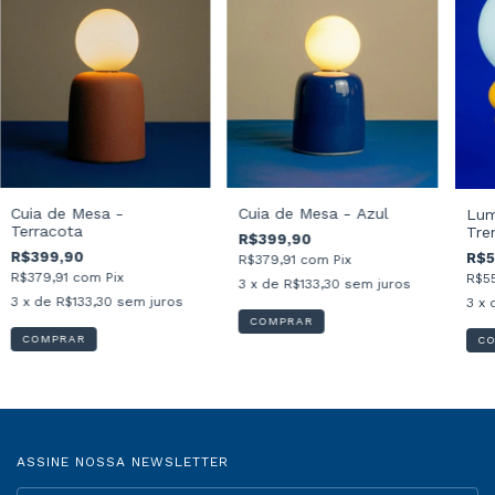
Cuia de Mesa -
Cuia de Mesa - Azul
Lum
Terracota
Tre
R$399,90
R$399,90
R$5
R$379,91
com
Pix
R$379,91
com
Pix
R$5
3
x de
R$133,30
sem juros
3
x de
R$133,30
sem juros
3
x 
COMPRAR
COMPRAR
C
ASSINE NOSSA NEWSLETTER